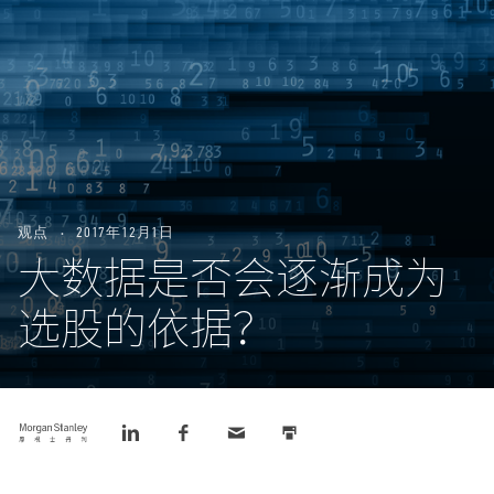
观点
2017年12月1日
大数据是否会逐渐成为
选股的依据？
Tweet
Share
Share
Email
Print
this
this
this
this
this
on
on
LinkedIn
Facebook