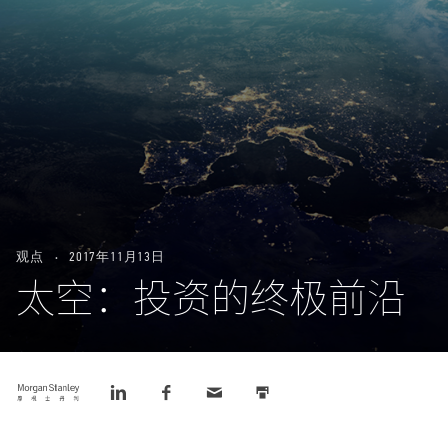
观点
2017年11月13日
太空：投资的终极前沿
Tweet
Share
Share
Email
Print
this
this
this
this
this
on
on
LinkedIn
Facebook