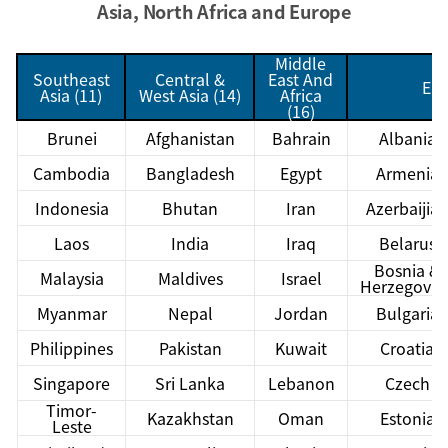
Asia, North Africa and Europe
Middle
Southeast
Central &
East And
Eur
Asia (11)
West Asia (14)
Africa
(16)
Brunei
Afghanistan
Bahrain
Albania
Cambodia
Bangladesh
Egypt
Armenia
Indonesia
Bhutan
Iran
Azerbaijia
Laos
India
Iraq
Belarus
Bosnia &
Malaysia
Maldives
Israel
Herzegovin
Myanmar
Nepal
Jordan
Bulgaria
Philippines
Pakistan
Kuwait
Croatia
Singapore
Sri Lanka
Lebanon
Czech
Timor-
Kazakhstan
Oman
Estonia
Leste