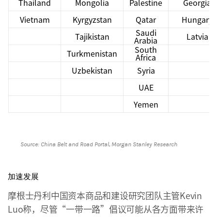
Thailand
Mongolia
Palestine
Georgia
Vietnam
Kyrgyzstan
Qatar
Hungary
Saudi
Tajikistan
Latvia
Arabia
South
Turkmenistan
Africa
Uzbekistan
Syria
UAE
Yemen
Source: China Belt and Road Portal, Morgan Stanley Research
加速发展
摩根士丹利中国资本商品和建设研究团队主管Kevin
Luo称，尽管“一带一路”倡议可能从各方面带来许