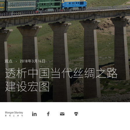
观点
2018年3月14日
透析中国当代丝绸之路
建设宏图
Tweet
Share
Share
Email
Print
this
this
this
this
this
on
on
LinkedIn
Facebook