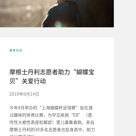
服务社区
摩根士丹利志愿者助力“蝴蝶宝
贝”关爱行动
2019年6月14日
今年4月举办的“上海蝴蝶杯足球赛”旨在通
过趣味的体育比赛，为罕见疾病“EB” （遗
传性大疱性表皮松解症）患儿募集善款。来自
摩根士丹利的30多名志愿者也投身其中，助力