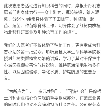
此次志愿者活动进行知识科普的同时，摩根士丹利志
愿者们也身体力行——穿上鞋套，挥起铁锹，踏入泥
滩，分6个小组亲身体验了下田除草、种胚轴、起
苗、运苗、种苗等育林工作，切身体会了红树类群植
物北移科研事业及引种培育工作的艰辛。
我们的志愿者们不仅体验了种植工作，更有幸成为科
普小站的第一批受众，聆听复旦大学生命科学学院教
授对红树类群植物功能的讲解，学习了其对于保护中
心城区抵御灾害性气候影响、维持滨海湿地生物多样
性、以及固碳储碳、净化水质、护堤防波的重要意
义。
“为所应为”、“多元共融”、“回馈社会”是摩根
士丹利企业核心价值观的重要组成部分，在聚焦业务
的同时我们也义不容辞地担负社会责任。公司很荣幸