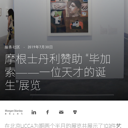
服务社区
2019年7月30日
摩根士丹利赞助 “毕加
索——一位天才的诞
生”展览
Tweet
Share
Share
Email
Print
this
this
this
this
this
on
on
LinkedIn
Facebook
在北京UCCA为期两个半月的展览共展示了103件艺