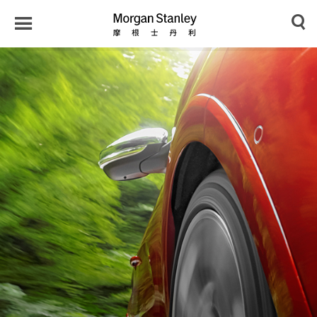
n
y
Toggle
Morgan
Search
Menu
Stanley
Japan