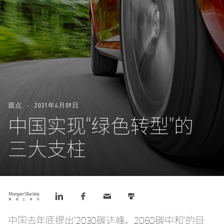
观点
2021年4月09日
中国实现“绿色转型”的
三大支柱
Tweet
Share
Share
Email
Print
this
this
this
this
this
on
on
LinkedIn
Facebook
中国去年底提出“2030碳达峰，2060碳中和”的目