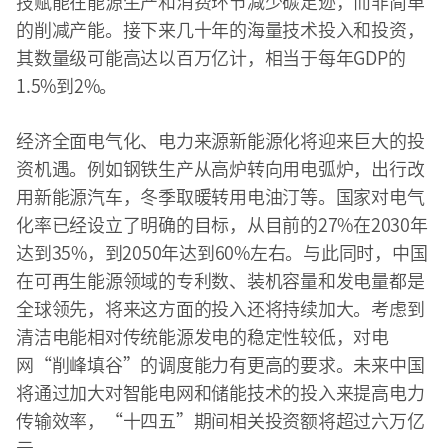
技赋能在能源生产和消费环节减少碳足迹，而非简单
的削减产能。接下来几十年的海量技术投入和投资，
其数量级可能高达以百万亿计，相当于每年GDP的
1.5%到2%。
经济全面电气化、电力来源新能源化将迎来巨大的投
资机遇。例如钢铁生产从高炉转向用电弧炉，出行改
用新能源汽车，冬季取暖转用电油汀等。国家对电气
化率已经设立了明确的目标，从目前的27%在2030年
达到35%，到2050年达到60%左右。与此同时，中国
在可再生能源领域的专利数、装机容量和发电量都是
全球领先，将来这方面的投入还将持续加大。考虑到
清洁电能相对传统能源发电的稳定性较低，对电
网“削峰填谷”的调度能力有更高的要求。未来中国
将通过加大对智能电网和储能技术的投入来提高电力
传输效率，“十四五”期间相关投资额将超过六万亿