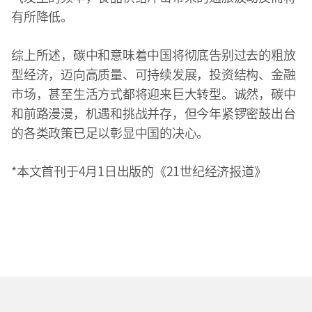
有所降低。
综上所述，碳中和意味着中国将彻底告别过去的粗放
型经济，迈向高质量、可持续发展，投资结构、金融
市场，甚至生活方式都将迎来巨大转型。诚然，碳中
和前路漫漫，机遇和挑战并存，但今年紧锣密鼓出台
的各类政策已足以彰显中国的决心。
*本文首刊于4月1日出版的《21世纪经济报道》