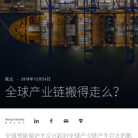
观点
2018年12月26日
全球产业链搬得走么？
Tweet
Share
Share
Email
Print
this
this
this
this
this
on
on
LinkedIn
Facebook
全球贸易保护主义兴起对全球产业链产生巨大的影