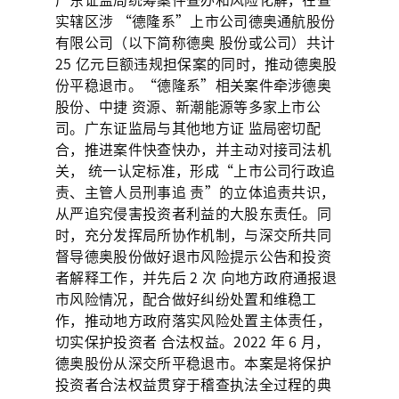
实辖区涉 “德隆系”上市公司德奥通航股份
有限公司（以下简称德奥 股份或公司）共计
25 亿元巨额违规担保案的同时，推动德奥股
份平稳退市。“德隆系”相关案件牵涉德奥
股份、中捷 资源、新潮能源等多家上市公
司。广东证监局与其他地方证 监局密切配
合，推进案件快查快办，并主动对接司法机
关， 统一认定标准，形成“上市公司行政追
责、主管人员刑事追 责”的立体追责共识，
从严追究侵害投资者利益的大股东责任。同
时，充分发挥局所协作机制，与深交所共同
督导德奥股份做好退市风险提示公告和投资
者解释工作，并先后 2 次 向地方政府通报退
市风险情况，配合做好纠纷处置和维稳工
作，推动地方政府落实风险处置主体责任，
切实保护投资者 合法权益。2022 年 6 月，
德奥股份从深交所平稳退市。本案是将保护
投资者合法权益贯穿于稽查执法全过程的典