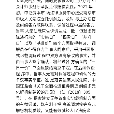
者造成的损失，同时要求该公司主办券商 和
会计师事务所承担连带赔偿责任。2022 年
初，中证资本市 场法律服务中心接受南京市
中级人民法院委托调解后，及时 与主办法官
及纠纷各方取得联系，调解过程中虽然各方
当事 人无法就原告诉请达成一致，但就虚假
陈述行为的“实施日” “揭露日”“基准
日”以及“基准价”四个方面取得共识， 调
解员在征得各方当事人同意后，采用书面形
式记载调解过 程中双方没有争议的事实，并
由当事人签字确认，将经过各 方确认的“三
日一价”书面反馈给南京中院。在后续诉讼
程 序中，当事人无需对调解过程中确认的无
争议事实举证。这 是落实最高人民法院、中
国证监会《关于全面推进证券期货 纠纷多元
化解机制建设的意见》（法〔2018〕305
号），在 探索建立无争议事实记载机制方面
的有益尝试，既有利于提 高诉调对接等多元
解纷机制质效，又能有效减轻人民法院讼