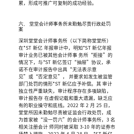
累，形成可推广可复制的成功经验。
六、 堂堂会计师事务所未勤勉尽责行政处罚
案
深圳堂堂会计师事务所（以下简称堂堂所）
在*ST 新亿 年报审计中，明知*ST 新亿年报
审计业务已被其他会计师事 务所“拒接”的
情况下，与*ST 新亿签订“抽屉”协议，承
诺不在审计报告中出具“无法表示意
见”或“否定意见”， 并要求如发生被监管
部门处罚的情形*ST 新亿应予补偿。其 审计
独立性严重缺失，审计程序存在多项缺陷，
审计报告存 在虚假记载和重大遗漏，缺乏应
有的职业操守和底线。2022 年 2 月 25 日，
堂堂所因未勤勉尽责被证监会行政处罚，成
为首家被“没一罚六”的会计师事务所，3 名
相关注册会计 师同时被采取 3-10 年的证券市
场禁入措施。2022 年 4 月 28 日，*ST 新亿