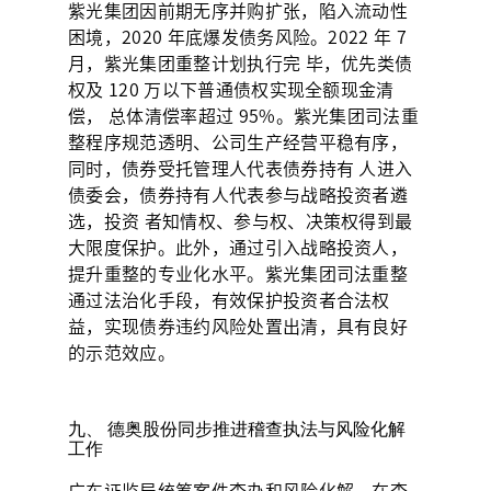
紫光集团因前期无序并购扩张，陷入流动性
困境，2020 年底爆发债务风险。2022 年 7
月，紫光集团重整计划执行完 毕，优先类债
权及 120 万以下普通债权实现全额现金清
偿， 总体清偿率超过 95%。紫光集团司法重
整程序规范透明、公司生产经营平稳有序，
同时，债券受托管理人代表债券持有 人进入
债委会，债券持有人代表参与战略投资者遴
选，投资 者知情权、参与权、决策权得到最
大限度保护。此外，通过引入战略投资人，
提升重整的专业化水平。紫光集团司法重整
通过法治化手段，有效保护投资者合法权
益，实现债券违约风险处置出清，具有良好
的示范效应。
九、 德奥股份同步推进稽查执法与风险化解
工作
广东证监局统筹案件查办和风险化解，在查