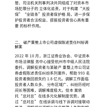
管、司法机关刑事判决共同组成了对资本市
场犯罪分子的 立体化追责，对于构建“大投
保”“全链条”投资者保护格 局，进一步保
护投资者合法权益、提振投资者信心具有重
要 的标杆作用。
二、 破产重整上市公司虚假陈述责任纠纷调
解案
2022 年 10 月，浙江证券业协会、中证资本
市场法律服 务中心接受杭州市中级人民法院
委托，调解投资者与某破产 重整上市公司证
券虚假陈述责任纠纷系列案件，帮助 993 名
投资者挽回损失约 1.8 亿元。调解工作面临
投资者人数众多、 分布区域广、纠纷历经时
间长等困难，调解难度极大。但本 案依
托“总对总”在线多元化解制度优势，通
过“总对总” 在线诉调与线下诉调对接联动