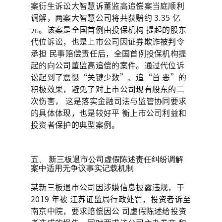
案衍生诉讼大智慧诉董监高追偿案当庭顺利
调解，两案大智慧公司将共获赔约 3.35 亿
元。该案是全国首例由投保机构 提起的股东
代位诉讼，也是上市公司因证券欺诈被判令
承担 民事赔偿责任后，全国首例投保机构提
起的向公司董监高追偿的案件。通过代位诉
讼起到了震慑“关键少数”、追“首 恶”的
积极效果，避免了对上市公司现有股东的二
次伤害， 这是落实金融司法与监管协同要求
的具体体现，也是较好平 衡上市公司利益和
投资者保护的典型案例。
五、 新三板退市公司虚假陈述责任纠纷调解
案中适用无争议事实记载机制
某新三板退市公司因涉嫌信息披露违规，于
2019 年被 江苏证监局行政处罚，投资者诉至
南京中院，要求赔偿因公 司虚假陈述给投资