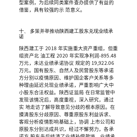
型案例，为后续同类案件查办提供了有益的
借鉴，具有较强的示 范意义。
十、 多策并举推动陕西建工股东兑现业绩承
诺
陕西建工于 2018 年实施重大资产重组，但重
组资产北 油工程 2020 年实现净利润-895.48
万元，未达业绩承诺协议 规定的 19,922.06
万元。国有股东、自然人及民营股东等承诺
方分别以疫情原因、维护国企客户关系等多
种理由延迟兑现业绩承诺，严重影响广大中
小股东合法权益。陕西证监局 在日常监管中
发现该情况后，高度重视，深入研究，通过
实 地走访了解导致意见分歧的根本原因。在
摸清股东分歧原因、尊重原股东利益诉求、
客观分析疫情影响基础上，协调 上市公司和
原股东分别达成共识，经过不懈努力，各承
诺方 股东先后结清了业绩补偿款项，业绩承