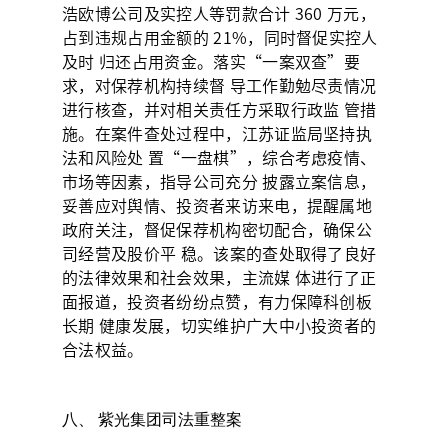
浩欧博公司及实控人等罚款合计 360 万元，
占到违规占用金额的 21%，同时督促实控人
及时 归还占用资金。落实“一案双查”要
求，对保荐机构持续督 导工作勤勉尽责情况
进行核查，并对相关责任方采取行政监 管措
施。在案件查处过程中，江苏证监局坚持执
法和风险处 置“一盘棋”，综合考虑疫情、
市场等因素，指导公司充分 披露立案信息，
妥善应对舆情、投资者来访来电，提醒属地
政府关注，督促保荐机构密切配合，确保公
司经营及股价平 稳。该案的查处取得了良好
的法律效果和社会效果，主流媒 体进行了正
面报道，投资者纷纷点赞，有力保障科创板
长期 健康发展，切实维护广大中小投资者的
合法权益。
八、 紫光集团司法重整案