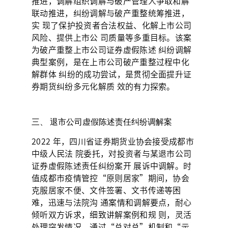
推进，调解组织调解与破产管理人争取和解
联动推进，纠纷调解与破产重整统筹推进，
实 现了保护投资者合法权益、化解上市公司
风险、提供上市公 司质量等多重目标。该案
为破产重整上市公司证券虚假陈述 纠纷调解
典型案例，是在上市公司破产重整过程中化
解群体 纠纷的成功尝试，是贯彻全面提升证
券期货纠纷多元化解质 效的有力探索。
三、 退市公司虚假陈述责任纠纷调解案
2022 年，四川省证券期货业协会接受成都市
中级人民法 院委托，对投资者与某退市公司
证券虚假陈述责任纠纷案开 展诉中调解。时
值成都市疫情管控“原则居家”期间，协会
克服居家不便、文件签署、文书传递等困
难，迅速与法院沟 通案情和调解要点，耐心
倾听双方诉求，细致讲解案例和规 则，灵活
处理突发情况，通过“总对总”机制和“示