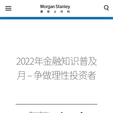
n
y
Toggle
Morgan
Search
Menu
Stanley
Japan
2022年金融知识普及
月 – 争做理性投资者
Tweet
Share
Share
this
this
this