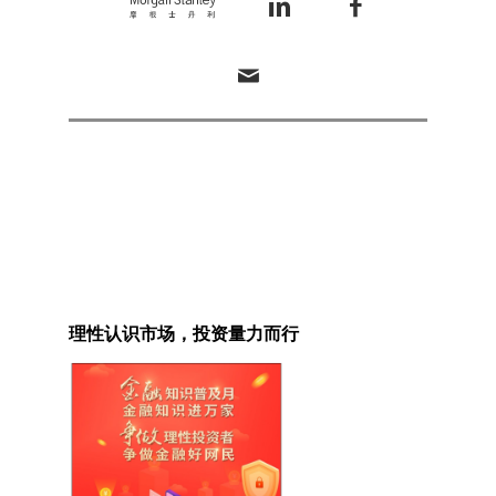
on
on
LinkedIn
Facebook
Email
this
理性认识市场，投资量力而行