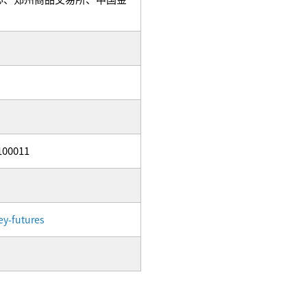
0011
y-futures