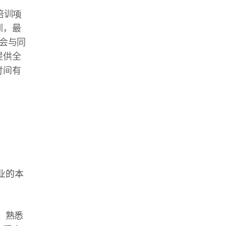
培训项
训，最
会与同
提供全
时间有
毕业的本
解，熟悉