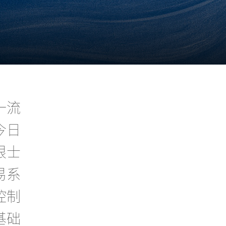
一流
今日
根士
易系
控制
基础