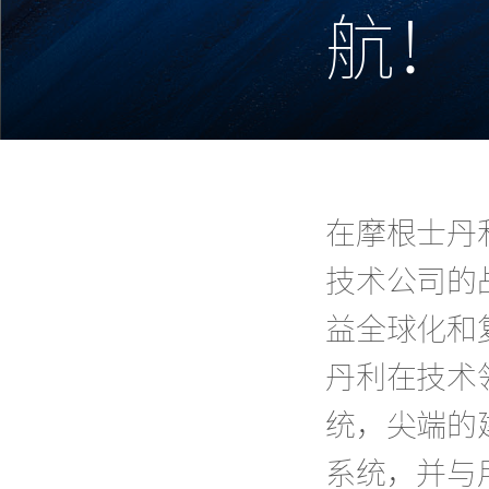
航！
在摩根士丹
技术公司的
益全球化和
丹利在技术
统，尖端的
系统，并与