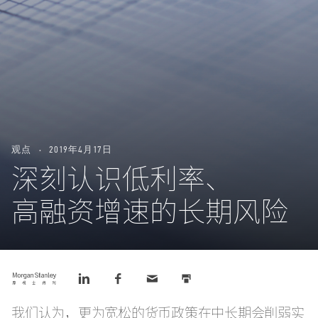
观点
2019年4月17日
深刻认识低利率、
高融资增速的长期风险
Tweet
Share
Share
Email
Print
this
this
this
this
this
on
on
LinkedIn
Facebook
我们认为，更为宽松的货币政策在中长期会削弱实