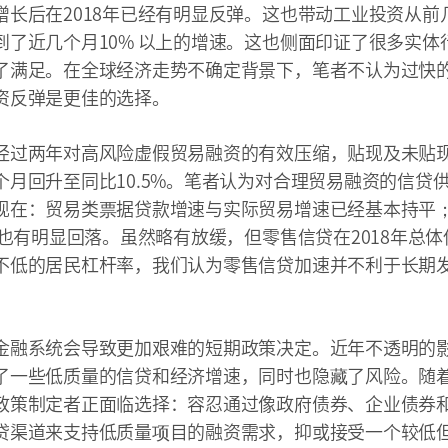
增长后在2018年已经有明显反弹。这也带动工业投资从前
到了近几个月10% 以上的增速。这也侧面印证了很多实体
了满足。在全球经济走势不确定背景下，笔者不认为过快
资反弹是更佳的选择。
经过两年对高风险虚假贸易融资的有效压缩，贴现及未贴
个月回升至同比10.5%。笔者认为对合理贸易融资的信贷
现在：贸易类票据贷款增速与实际贸易增速已经基本持平
年也有明显回落。虽然略有放缓，但零售信贷在2018年总体
不低的居民杠杆率，我们认为零售信贷加速并不利于长期
金融系统会导致更加艰难的短期政策决定。近年不透明的
了一些低质量的信贷和经济增速，同时也隐藏了风险。随
政策制定者正面临选择：容忍通过像政府债券、企业债券
贷渠道来支持低质量项目的融资需求，抑或接受一个较低