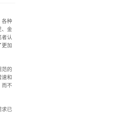
。各种
足、金
笔者认
了更加
规范的
增速和
，而不
需求已