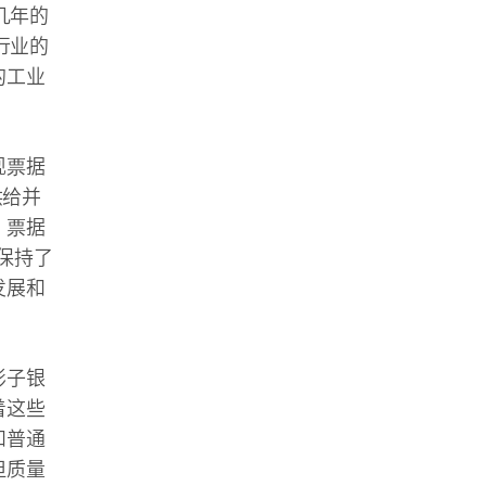
几年的
行业的
的工业
现票据
供给并
；票据
保持了
发展和
影子银
着这些
和普通
但质量