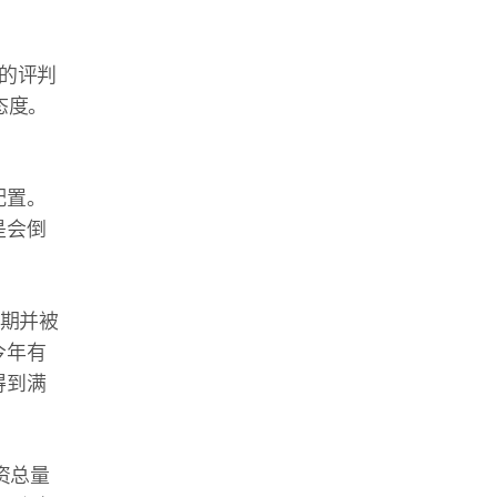
的评判
态度。
配置。
是会倒
到期并被
今年有
得到满
资总量