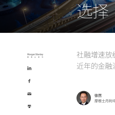
选择
Tweet
社融增速放
this
Share
近年的金融
this
on
LinkedIn
Share
this
on
Facebook
Email
this
徐然
摩根士丹利
Print
this