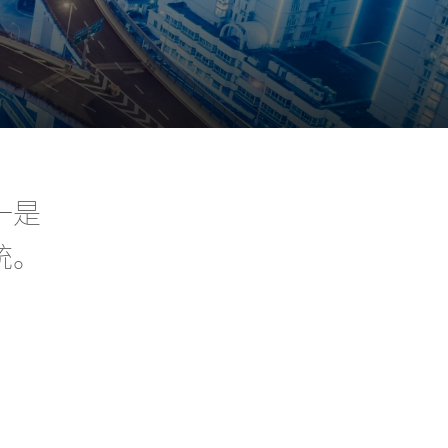
一是
统。