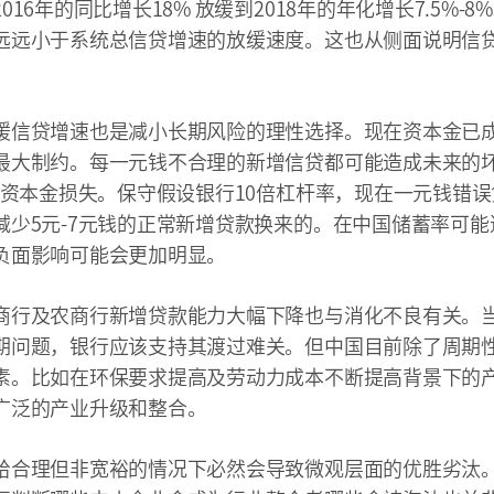
16年的同比增长18% 放缓到2018年的年化增长7.5%-8
远远小于系统总信贷增速的放缓速度。这也从侧面说明信
。
缓信贷增速也是减小长期风险的理性选择。现在资本金已
最大制约。每一元钱不合理的新增信贷都可能造成未来的
的资本金损失。保守假设银行10倍杠杆率，现在一元钱错
减少5元-7元钱的正常新增贷款换来的。在中国储蓄率可能
负面影响可能会更加明显。
商行及农商行新增贷款能力大幅下降也与消化不良有关。
期问题，银行应该支持其渡过难关。但中国目前除了周期
素。比如在环保要求提高及劳动力成本不断提高背景下的
广泛的产业升级和整合。
给合理但非宽裕的情况下必然会导致微观层面的优胜劣汰