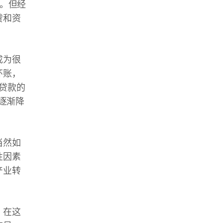
%。但经
贷和资
成为很
坏账，
误贷款的
逐渐降
当然如
性因素
产业转
。在这