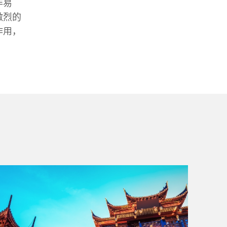
非易
激烈的
作用，