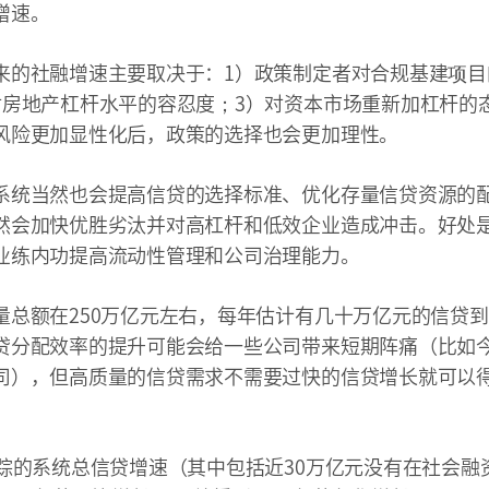
增速。
来的社融增速主要取决于：1）政策制定者对合规基建项目
对房地产杠杆水平的容忍度；3）对资本市场重新加杠杆的
风险更加显性化后，政策的选择也会更加理性。
系统当然也会提高信贷的选择标准、优化存量信贷资源的
然会加快优胜劣汰并对高杠杆和低效企业造成冲击。好处
业练内功提高流动性管理和公司治理能力。
量总额在250万亿元左右，每年估计有几十万亿元的信贷
贷分配效率的提升可能会给一些公司带来短期阵痛（比如
司），但高质量的信贷需求不需要过快的信贷增长就可以
跟踪的系统总信贷增速（其中包括近30万亿元没有在社会融