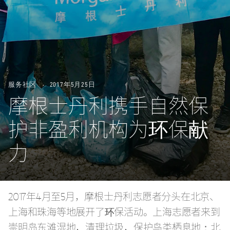
服务社区
2017年5月25日
摩根士丹利携手自然保
护非盈利机构为环保献
力
2017年4月至5月，摩根士丹利志愿者分头在北京、
上海和珠海等地展开了环保活动。上海志愿者来到
崇明岛东滩湿地，清理垃圾，保护鸟类栖息地；北