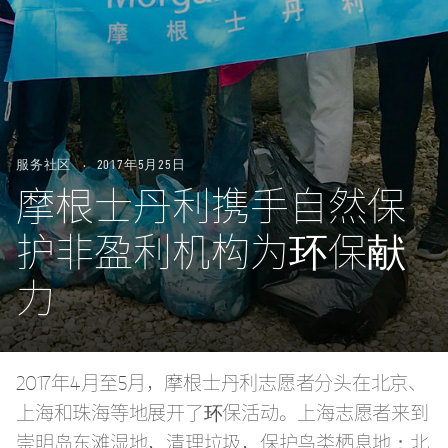
服务社区
2017年5月25日
摩根士丹利携手自然保
护非盈利机构为环保献
力
2017年4月至5月，摩根士丹利志愿者分头在北京、
上海和珠海等地展开了环保活动。上海志愿者来到
崇明岛东滩湿地，清理垃圾，保护鸟类栖息地；北