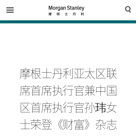
n
y
Toggle
Morgan
Search
Menu
Stanley
Japan
摩根士丹利亚太区联
席首席执行官兼中国
区首席执行官孙玮女
士荣登《财富》杂志