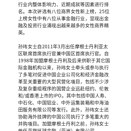
行业内整体影响力、近期成就等因素进行排
名。本次评选有八位商界女性新上榜，25位
上榜女性中有八位从事金融行业，显现出金
融及投资行业涌现出越来越多的女性商界精
英。
孙玮女士自2011年3月出任摩根士丹利亚太
区联席首席执行官兼中国区首席执行官。自
1998年加盟摩根士丹利及后来供职于其它国
际金融机构以来，孙玮女士牵头或参与执行
了多笔对促进中国企业公司化和经济金融改
革至关重要的大型民营化项目，包括不少涉
及复杂重组程序的国营企业远赴纽约、伦敦
和/或香港上市的IPO。其中包括中国人寿、
中石化、中国铝业、中外运集装箱和中海油
田服务有限公司等发行。此外，孙玮女士还
协助海外挂牌的中国公司执行了多笔重大的
并购项目。加盟摩根士丹利之前，孙玮女士
曾任花旗环球金融（亚洲）有限公司